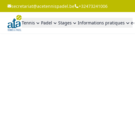
secretariat@acetennispadel.be
+32473241006
Tennis
Padel
Stages
Informations pratiques
e