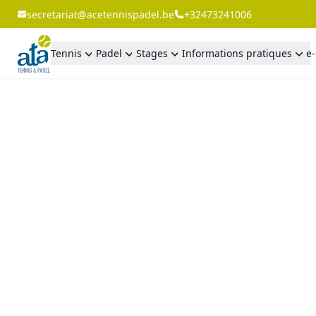
secretariat@acetennispadel.be
+32473241006
Tennis
Padel
Stages
Informations pratiques
e