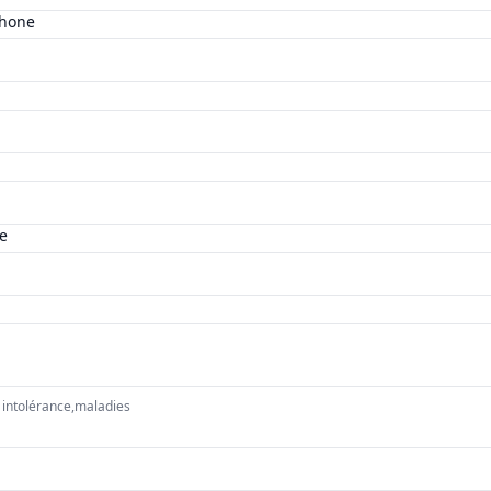
phone
e
, intolérance,maladies