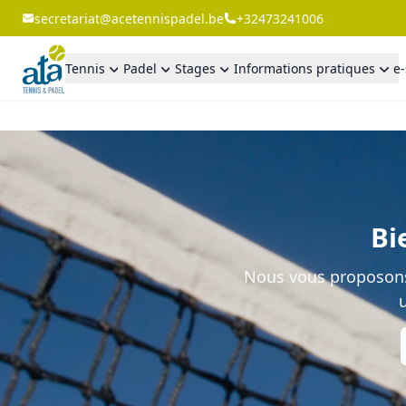
secretariat@acetennispadel.be
+32473241006
Tennis
Padel
Stages
Informations pratiques
e
Bi
Nous vous proposons 