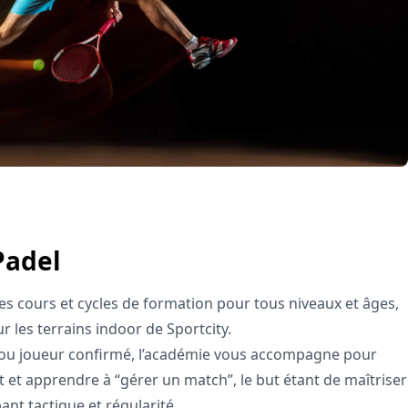
Padel
s cours et cycles de formation pour tous niveaux et âges,
 les terrains indoor de Sportcity.
ou joueur confirmé, l’académie vous accompagne pour
et apprendre à “gérer un match”, le but étant de maîtriser
ant tactique et régularité.