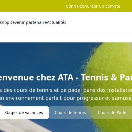
Connexion
Créer un compte
-shop
Devenir partenaire
Actualités
envenue chez ATA - Tennis & Pa
des cours de tennis et de padel dans des installati
un environnement parfait pour progresser et s’amuser
Stages de vacances
Cours de tennis
Cours de Padel