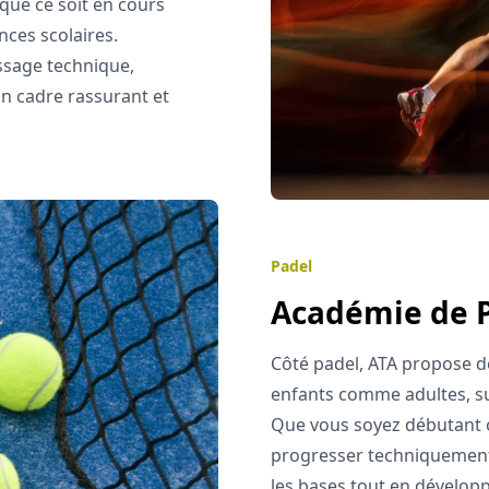
que ce soit en cours
nces scolaires.
ssage technique,
un cadre rassurant et
Padel
Académie de 
Côté padel, ATA propose de
enfants comme adultes, sur
Que vous soyez débutant 
progresser techniquement 
les bases tout en développ