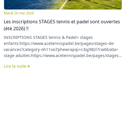
Mardi 26 mai 2026
Les inscriptions STAGES tennis et padel sont ouvertes
(été 2026) !!
INSCRIPTIONS STAGES tennis & Padel> stages
enfants:https://www.acetennispadel.be/pages/stages-de-
vacances?category-oh11oo7phewrapqi=c3qj98zl7cw6bo0a>
stage adultes:https://www.acetennispadel.be/pages/stages-
de-vacances?category-
Lire la suite
oh11oo7phewrapqi=ka16kmk2rfhidpi0- - - -Les inscriptions
pour les pour les cycles de septembre vont suivrent. Et, en
attendant que tout soit en ligne sur notre nouveau site, vous
pouvez prendre contact avec nous pour faire vos demandes
d'inscriptions :Tennis:
secretariat@acetennispadel.bePadel
:
carole@acetennispadel.be