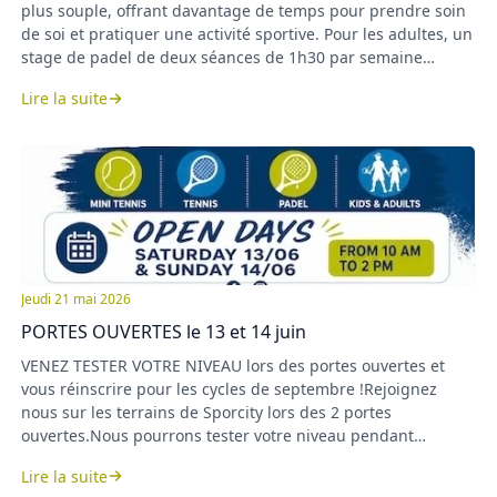
plus souple, offrant davantage de temps pour prendre soin
de soi et pratiquer une activité sportive. Pour les adultes, un
stage de padel de deux séances de 1h30 par semaine
constitue une excellente opportunité de progresser tout en
Lire la suite
profitant d’un moment de détente et de convivialité.Pendant
les vacances, il est facile de perdre ses habitudes sportives.
Un stage de padel permet de conserver une activité
physique sans contrainte excessive. Avec seulement deux
séances par semaine, le rythme reste accessible tout en
étant suffisamment régulier pour apporter de réels
bénéfices.Progresser techniquement et tactiquementQue
l’on soit débutant ou joueur confirmé, les vacances
représentent une période idéale pour travailler certains
Jeudi 21 mai 2026
aspects du jeu souvent négligés pendant l’année.Grâce à un
PORTES OUVERTES le 13 et 14 juin
encadrement adapté, les participants peuvent :Améliorer
leurs coups de base et leurs volées ;Mieux utiliser les vitres
VENEZ TESTER VOTRE NIVEAU lors des portes ouvertes et
et les rebonds ;Développer leur placement sur le terrain
vous réinscrire pour les cycles de septembre !Rejoignez
;Comprendre les schémas tactiques du jeu en double
nous sur les terrains de Sporcity lors des 2 portes
;Gagner en régularité et en confiance.Les quelques jours
ouvertes.Nous pourrons tester votre niveau pendant
entre chaque séance permettent également d’assimiler les
quelques minutes et vous proposer ainsi les groupes les
Lire la suite
conseils reçus et de revenir sur le terrain avec de nouvelles
plus cohérents.Notre équipe se fera un plaisir de vous