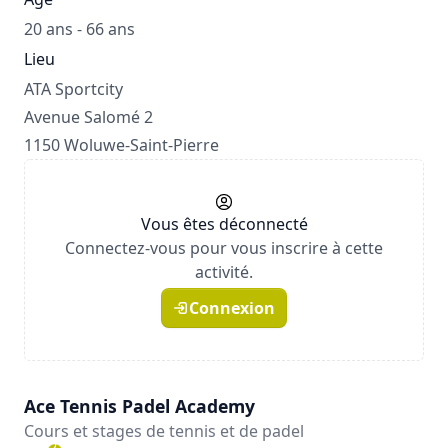
20 ans - 66 ans
Lieu
ATA Sportcity
Avenue Salomé 2
1150 Woluwe-Saint-Pierre
Vous êtes déconnecté
Connectez-vous pour vous inscrire à cette
activité.
Connexion
Ace Tennis Padel Academy
Cours et stages de tennis et de padel