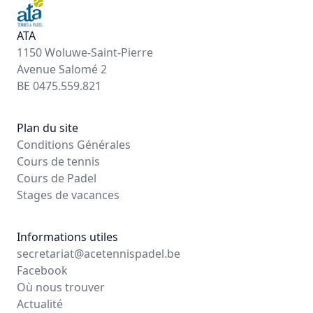
ATA
1150 Woluwe-Saint-Pierre
Avenue Salomé 2
BE 0475.559.821
Plan du site
Conditions Générales
Cours de tennis
Cours de Padel
Stages de vacances
Informations utiles
secretariat@acetennispadel.be
Facebook
Où nous trouver
Actualité