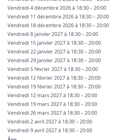
Vendredi 4 décembre 2026 à 18:30 – 20:00
Vendredi 11 décembre 2026 à 18:30 – 20:00
Vendredi 18 décembre 2026 à 18:30 – 20:00
Vendredi 8 janvier 2027 à 18:30 – 20:00
Vendredi 15 janvier 2027 à 18:30 – 20:00
Vendredi 22 janvier 2027 à 18:30 – 20:00
Vendredi 29 janvier 2027 à 18:30 – 20:00
Vendredi 5 février 2027 à 18:30 – 20:00
Vendredi 12 février 2027 à 18:30 – 20:00
Vendredi 19 février 2027 à 18:30 – 20:00
Vendredi 12 mars 2027 à 18:30 – 20:00
Vendredi 19 mars 2027 à 18:30 – 20:00
Vendredi 26 mars 2027 à 18:30 – 20:00
Vendredi 2 avril 2027 à 18:30 – 20:00
Vendredi 9 avril 2027 à 18:30 – 20:00
Âge