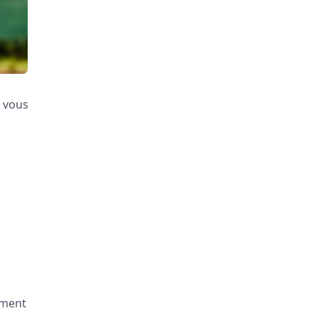
r vous
ement