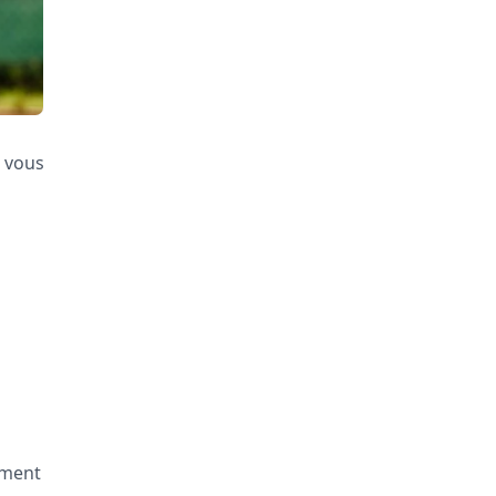
r vous
ement