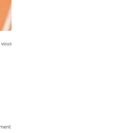
r vous
ement