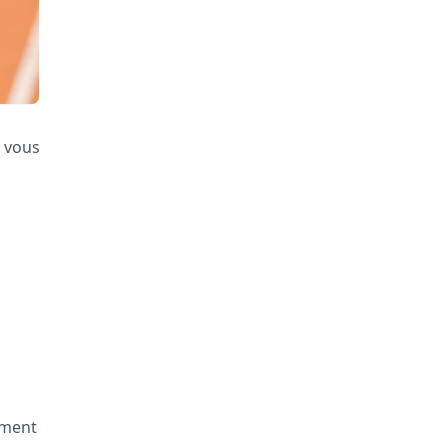
r vous
ement