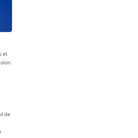
s et
sion.
il de
e