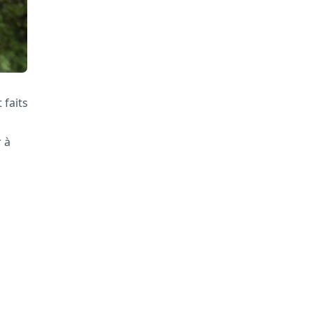
 faits
 à