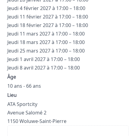
Jeudi 4 février 2027 à 17:00 – 18:00
Jeudi 11 février 2027 à 17:00 – 18:00
Jeudi 18 février 2027 à 17:00 – 18:00
Jeudi 11 mars 2027 à 17:00 – 18:00
Jeudi 18 mars 2027 à 17:00 – 18:00
Jeudi 25 mars 2027 à 17:00 – 18:00
Jeudi 1 avril 2027 à 17:00 – 18:00
Jeudi 8 avril 2027 à 17:00 – 18:00
Âge
10 ans - 66 ans
Lieu
ATA Sportcity
Avenue Salomé 2
1150 Woluwe-Saint-Pierre