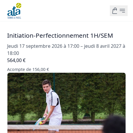
Initiation-Perfectionnement 1H/SEM
Jeudi 17 septembre 2026 à 17:00 – jeudi 8 avril 2027 à
18:00
564,00 €
Acompte de 156,00 €