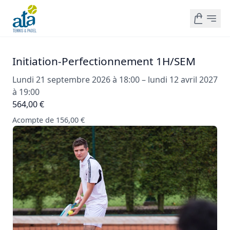
Initiation-Perfectionnement 1H/SEM
Lundi 21 septembre 2026 à 18:00 – lundi 12 avril 2027
à 19:00
564,00 €
Acompte de 156,00 €