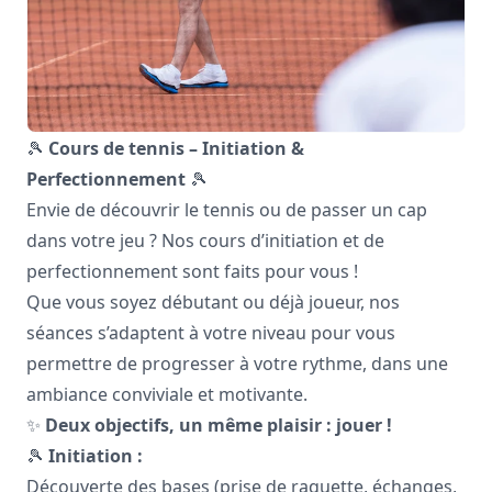
🎾
Cours de tennis – Initiation &
Perfectionnement
🎾
Envie de découvrir le tennis ou de passer un cap
dans votre jeu ? Nos cours d’initiation et de
perfectionnement sont faits pour vous !
Que vous soyez débutant ou déjà joueur, nos
séances s’adaptent à votre niveau pour vous
permettre de progresser à votre rythme, dans une
ambiance conviviale et motivante.
✨
Deux objectifs, un même plaisir : jouer !
🎾
Initiation :
Découverte des bases (prise de raquette, échanges,