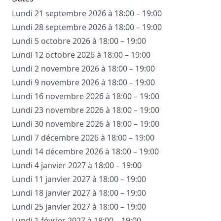
Lundi 21 septembre 2026 à 18:00 – 19:00
Lundi 28 septembre 2026 à 18:00 – 19:00
Lundi 5 octobre 2026 à 18:00 – 19:00
Lundi 12 octobre 2026 à 18:00 – 19:00
Lundi 2 novembre 2026 à 18:00 – 19:00
Lundi 9 novembre 2026 à 18:00 – 19:00
Lundi 16 novembre 2026 à 18:00 – 19:00
Lundi 23 novembre 2026 à 18:00 – 19:00
Lundi 30 novembre 2026 à 18:00 – 19:00
Lundi 7 décembre 2026 à 18:00 – 19:00
Lundi 14 décembre 2026 à 18:00 – 19:00
Lundi 4 janvier 2027 à 18:00 – 19:00
Lundi 11 janvier 2027 à 18:00 – 19:00
Lundi 18 janvier 2027 à 18:00 – 19:00
Lundi 25 janvier 2027 à 18:00 – 19:00
Lundi 1 février 2027 à 18:00 – 19:00