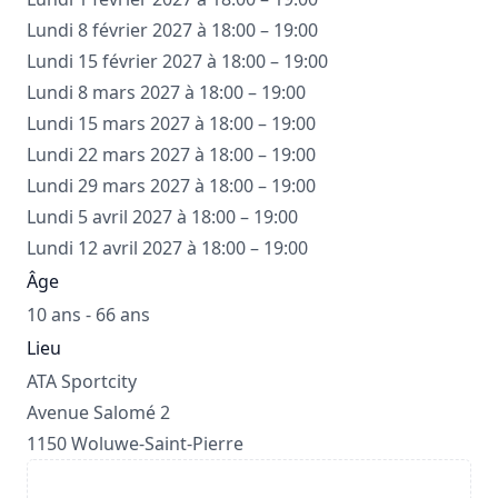
Lundi 8 février 2027 à 18:00 – 19:00
Lundi 15 février 2027 à 18:00 – 19:00
Lundi 8 mars 2027 à 18:00 – 19:00
Lundi 15 mars 2027 à 18:00 – 19:00
Lundi 22 mars 2027 à 18:00 – 19:00
Lundi 29 mars 2027 à 18:00 – 19:00
Lundi 5 avril 2027 à 18:00 – 19:00
Lundi 12 avril 2027 à 18:00 – 19:00
Âge
10 ans - 66 ans
Lieu
ATA Sportcity
Avenue Salomé 2
1150 Woluwe-Saint-Pierre