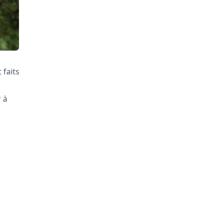
 faits
 à