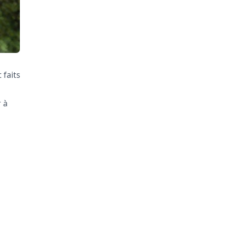
 faits
 à