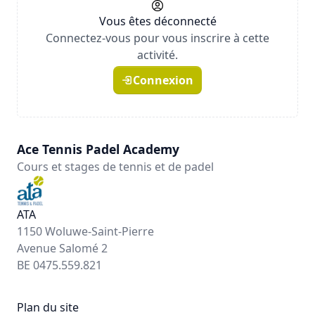
Vous êtes déconnecté
Connectez-vous pour vous inscrire à cette
activité.
Connexion
Ace Tennis Padel Academy
Cours et stages de tennis et de padel
ATA
1150 Woluwe-Saint-Pierre
Avenue Salomé 2
BE 0475.559.821
Plan du site