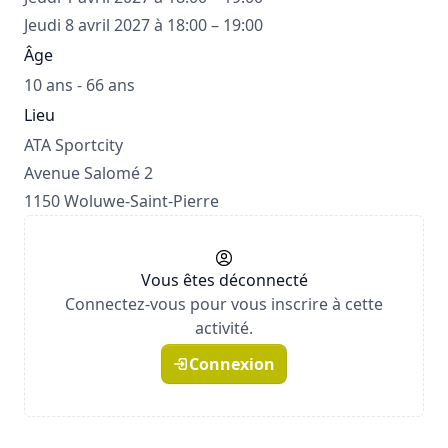
Jeudi 8 avril 2027 à 18:00 – 19:00
Âge
10 ans - 66 ans
Lieu
ATA Sportcity
Avenue Salomé 2
1150 Woluwe-Saint-Pierre
Vous êtes déconnecté
Connectez-vous pour vous inscrire à cette
activité.
Connexion