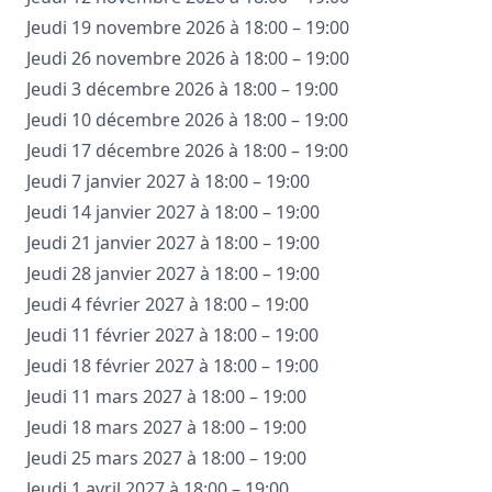
Jeudi 19 novembre 2026 à 18:00 – 19:00
Jeudi 26 novembre 2026 à 18:00 – 19:00
Jeudi 3 décembre 2026 à 18:00 – 19:00
Jeudi 10 décembre 2026 à 18:00 – 19:00
Jeudi 17 décembre 2026 à 18:00 – 19:00
Jeudi 7 janvier 2027 à 18:00 – 19:00
Jeudi 14 janvier 2027 à 18:00 – 19:00
Jeudi 21 janvier 2027 à 18:00 – 19:00
Jeudi 28 janvier 2027 à 18:00 – 19:00
Jeudi 4 février 2027 à 18:00 – 19:00
Jeudi 11 février 2027 à 18:00 – 19:00
Jeudi 18 février 2027 à 18:00 – 19:00
Jeudi 11 mars 2027 à 18:00 – 19:00
Jeudi 18 mars 2027 à 18:00 – 19:00
Jeudi 25 mars 2027 à 18:00 – 19:00
Jeudi 1 avril 2027 à 18:00 – 19:00