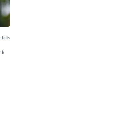
 faits
 à