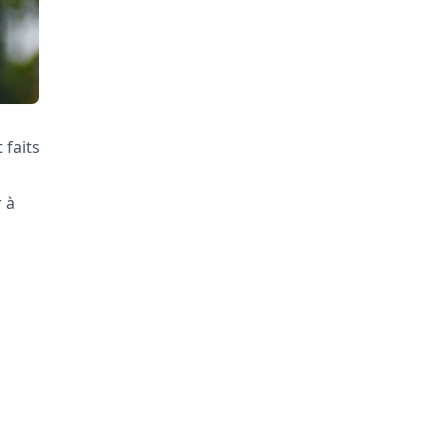
 faits
 à