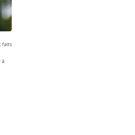
 faits
 à