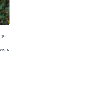
mique
avers