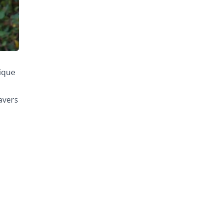
mique
avers