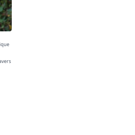
mique
avers