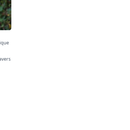
mique
avers