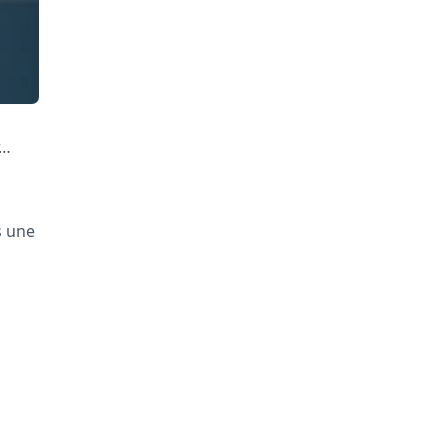
r…
s une