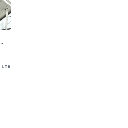
r…
s une