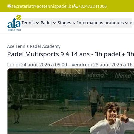
secretariat@acetennispadel.be
+32473241006
Tennis
Padel
Stages
Informations pratiques
e
Ace Tennis Padel Academy
Padel Multisports 9 à 14 ans - 3h padel + 3
Lundi 24 août 2026 à 09:00 – vendredi 28 août 2026 à 16