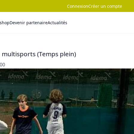
Connexion
Créer un compte
-shop
Devenir partenaire
Actualités
h multisports (Temps plein)
:00