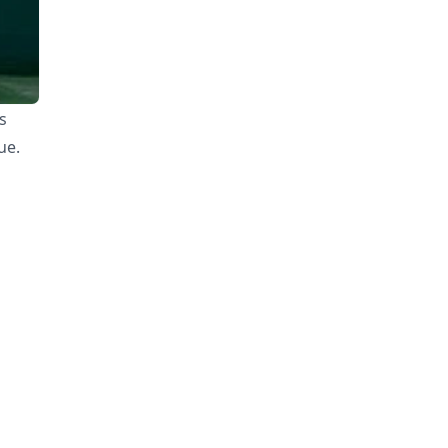
s
ue.