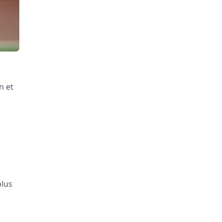
n et
plus