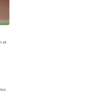
n et
plus