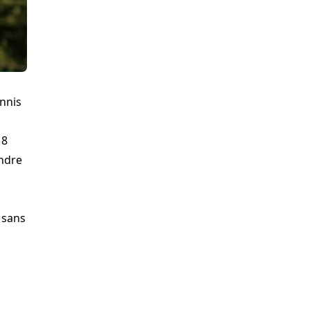
ennis
18
ondre
 sans