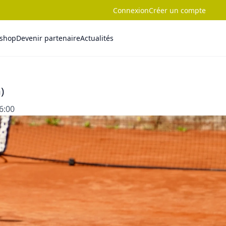
Connexion
Créer un compte
-shop
Devenir partenaire
Actualités
)
16:00