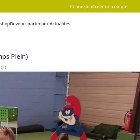
Connexion
Créer un compte
-shop
Devenir partenaire
Actualités
mps Plein)
:00