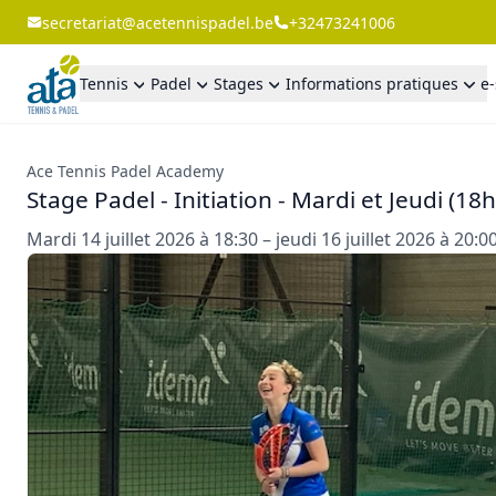
secretariat@acetennispadel.be
+32473241006
Tennis
Padel
Stages
Informations pratiques
e
Ace Tennis Padel Academy
Stage Padel - Initiation - Mardi et Jeudi (18
Mardi 14 juillet 2026 à 18:30 – jeudi 16 juillet 2026 à 20:0