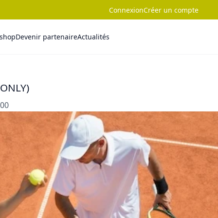
Connexion
Créer un compte
-shop
Devenir partenaire
Actualités
M ONLY)
:00