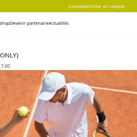
Connexion
Créer un compte
-shop
Devenir partenaire
Actualités
M ONLY)
17:00