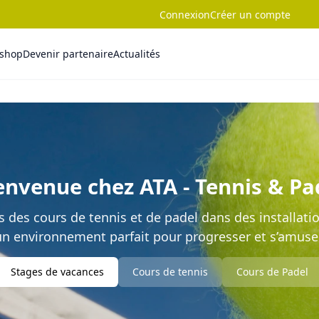
Connexion
Créer un compte
-shop
Devenir partenaire
Actualités
envenue chez ATA - Tennis & Pa
des cours de tennis et de padel dans des installati
un environnement parfait pour progresser et s’amuser
Stages de vacances
Cours de tennis
Cours de Padel