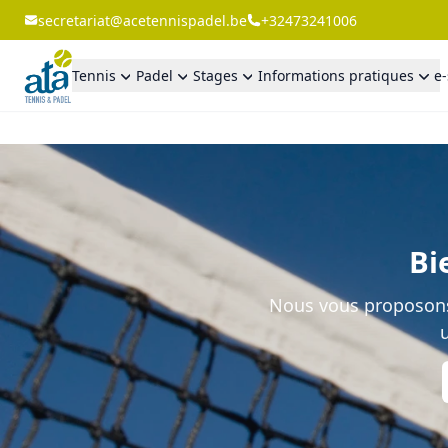
secretariat@acetennispadel.be
+32473241006
Tennis
Padel
Stages
Informations pratiques
e
Bi
Nous vous proposons 