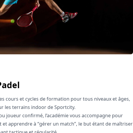
Padel
s cours et cycles de formation pour tous niveaux et âges,
 les terrains indoor de Sportcity.
ou joueur confirmé, l’académie vous accompagne pour
et apprendre à “gérer un match”, le but étant de maîtriser
ant tactique et régularité.