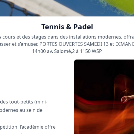
Tennis & Padel
 cours et des stages dans des installations modernes, off
resser et s’amuser. PORTES OUVERTES SAMEDI 13 et DIMANC
14h00 av. Salomé,2 à 1150 WSP
des tout-petits (mini-
modernes au sein de
étition, l’académie offre