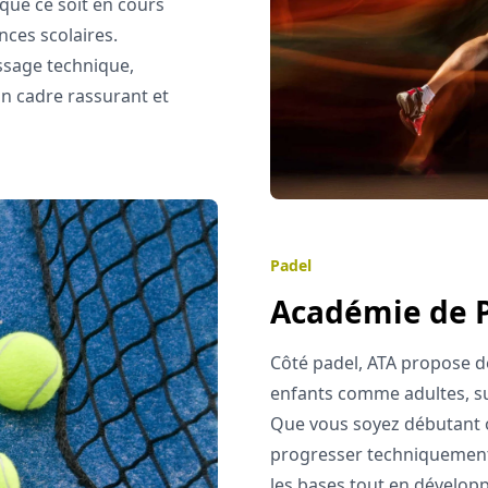
que ce soit en cours
nces scolaires.
ssage technique,
un cadre rassurant et
Padel
Académie de 
Côté padel, ATA propose de
enfants comme adultes, sur
Que vous soyez débutant 
progresser techniquement 
les bases tout en développ