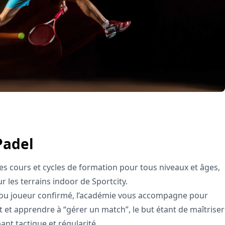
Padel
s cours et cycles de formation pour tous niveaux et âges,
 les terrains indoor de Sportcity.
ou joueur confirmé, l’académie vous accompagne pour
et apprendre à “gérer un match”, le but étant de maîtriser
ant tactique et régularité.