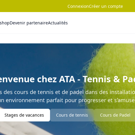
Connexion
Créer un compte
-shop
Devenir partenaire
Actualités
envenue chez ATA - Tennis & Pa
des cours de tennis et de padel dans des installati
un environnement parfait pour progresser et s’amuser
Stages de vacances
Cours de tennis
Cours de Padel