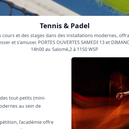
Tennis & Padel
 cours et des stages dans des installations modernes, off
resser et s’amuser. PORTES OUVERTES SAMEDI 13 et DIMANC
14h00 av. Salomé,2 à 1150 WSP
des tout-petits (mini-
modernes au sein de
étition, l’académie offre