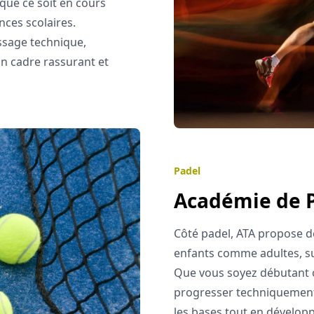
que ce soit en cours
nces scolaires.
ssage technique,
un cadre rassurant et
Padel
Académie de 
Côté padel, ATA propose de
enfants comme adultes, sur
Que vous soyez débutant 
progresser techniquement 
les bases tout en développ