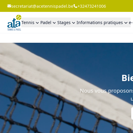
secretariat@acetennispadel.be
+32473241006
Tennis
Padel
Stages
Informations pratiques
e
Bi
Nous vous proposons 