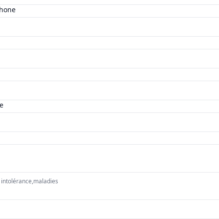
phone
e
, intolérance,maladies