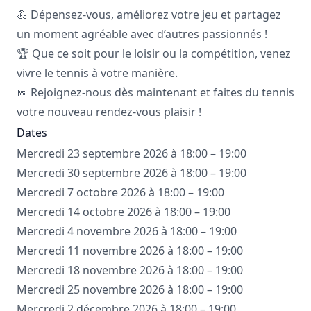
💪 Dépensez-vous, améliorez votre jeu et partagez
un moment agréable avec d’autres passionnés !
🏆 Que ce soit pour le loisir ou la compétition, venez
vivre le tennis à votre manière.
📅 Rejoignez-nous dès maintenant et faites du tennis
votre nouveau rendez-vous plaisir !
Dates
Mercredi 23 septembre 2026 à 18:00 – 19:00
Mercredi 30 septembre 2026 à 18:00 – 19:00
Mercredi 7 octobre 2026 à 18:00 – 19:00
Mercredi 14 octobre 2026 à 18:00 – 19:00
Mercredi 4 novembre 2026 à 18:00 – 19:00
Mercredi 11 novembre 2026 à 18:00 – 19:00
Mercredi 18 novembre 2026 à 18:00 – 19:00
Mercredi 25 novembre 2026 à 18:00 – 19:00
Mercredi 2 décembre 2026 à 18:00 – 19:00