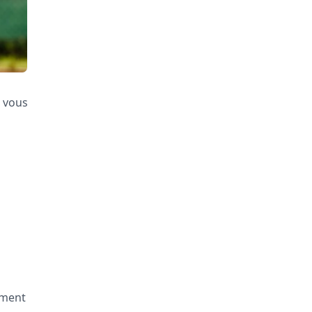
r vous
ement