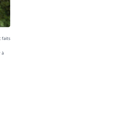
 faits
 à