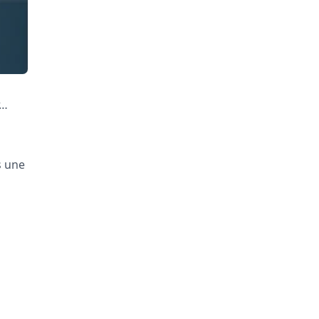
r…
s une