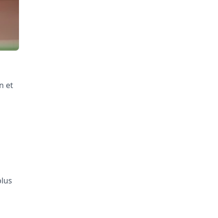
n et
plus