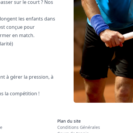
asser sur le court ? Nos
plongent les enfants dans
est conçue pour
former en match.
arité)
t à gérer la pression, à
s la compétition !
Plan du site
re
Conditions Générales